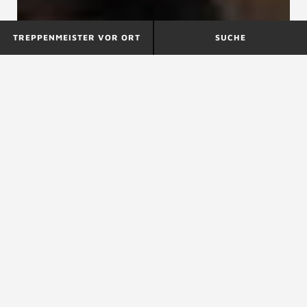
TREPPENMEISTER VOR ORT
SUCHE
DIN 18064
DIN 18069
DIN 18065
DIN 18065, Gebäudetreppen – Begriffe,
Messregeln, Hauptmaße
Die DIN 18065 ist die wichtigste Regel für die Maße
von
Treppen
im deutschen Wohnungsbau und enthält
alle Mindest- bzw. Höchstmaße für Treppen, mit
Ausnahme von statisch bedingten
Materialdimensionen. Die DIN 18065 ist in der