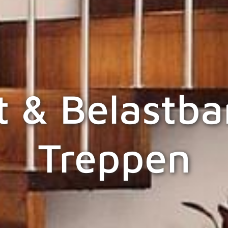
ät & Belastba
Treppen